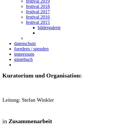
festival 2019
festival 2018
festival 2017
festival 2016
festival 2015
bildergalerie
datenschutz
foerdern / spenden
impressum
gästebuch
Kuratorium und Organisation:
Leitung: Stefan Winkler
in
Zusammenarbeit