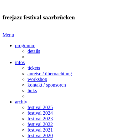
freejazz festival saarbrücken
Menu
programm
details
infos
tickets
anreise / übernachtung
workshop
kontakt / sponsoren
links
archiv
festival 2025
festival 2024
festival 2023
festival 2022
festival 2021
festival 2020